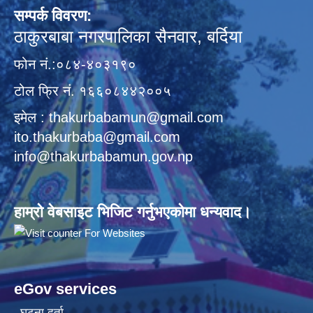
सम्पर्क विवरण:
ठाकुरबाबा नगरपालिका सैनवार, बर्दिया
फोन नं.:०८४-४०३१९०
टोल फ्रि नं. १६६०८४४२००५
इमेल : thakurbabamun@gmail.com
ito.thakurbaba@gmail.com
info@thakurbabamun.gov.np
हाम्रो वेबसाइट भिजिट गर्नुभएकोमा धन्यवाद।
eGov services
घटना दर्ता