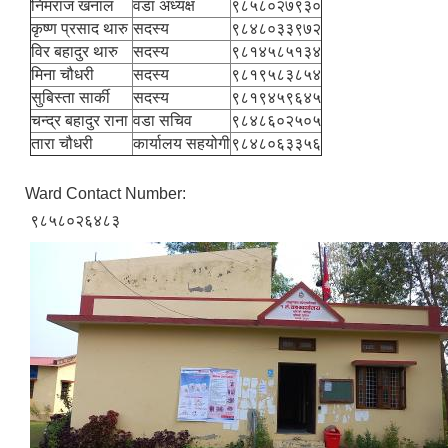
निमराज खनाल
वडा अध्यक्ष
९८५८०२७९३०
कृष्ण प्रसाद थारु
सदस्य
९८४८०३३९७२
विर बहादुर थारु
सदस्य
९८१४५८५१३४
मिना चौधरी
सदस्य
९८१९५८३८५४
सुबिस्ता सार्की
सदस्य
९८१९४५९६४५
चन्द्र बहादुर राना
वडा सचिव
९८४८६०२५०५
तारा चौधरी
कार्यालय सहयोगी
९८४८०६३३५६
Ward Contact Number:
९८५८०२६४८३