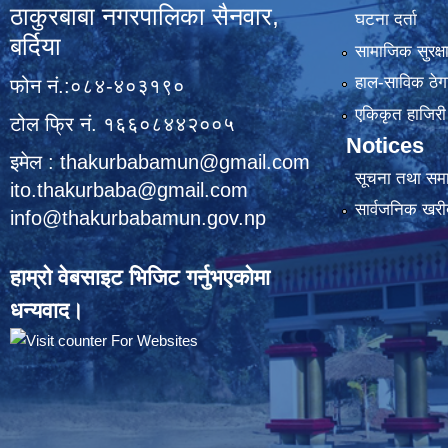
ठाकुरबाबा नगरपालिका सैनवार,
घटना दर्ता
बर्दिया
सामाजिक सुरक्ष
हाल-साविक ठेगा
फोन नं.:०८४-४०३१९०
एकिकृत हाजिरी 
टोल फ्रि नं. १६६०८४४२००५
Notices
इमेल : thakurbabamun@gmail.com
सूचना तथा सम
ito.thakurbaba@gmail.com
सार्वजनिक खरी
info@thakurbabamun.gov.np
हाम्रो वेबसाइट भिजिट गर्नुभएकोमा
धन्यवाद।