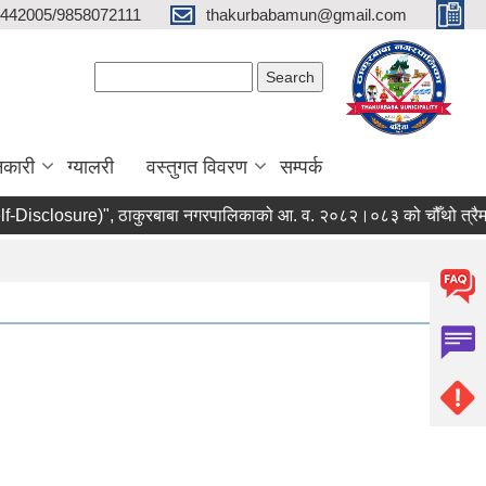
442005/9858072111
thakurbabamun@gmail.com
Search form
Search
नकारी
ग्यालरी
वस्तुगत विवरण
सम्पर्क
Disclosure)", ठाकुरबाबा नगरपालिकाको आ. व. २०८२।०८३ को चौँथो त्रैमास