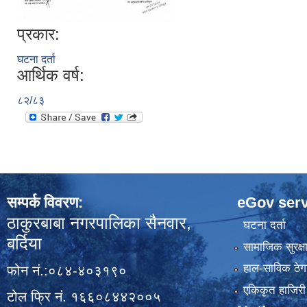
प्रकार:
घटना दर्ता
आर्थिक वर्ष:
८२/८३
सम्पर्क विवरण:
eGov serv
ठाकुरबाबा नगरपालिका सैनवार,
घटना दर्ता
बर्दिया
सामाजिक सुरक्ष
हाल-साविक ठेगा
फोन नं.:०८४-४०३१९०
एकिकृत हाजिरी 
टोल फ्रि नं. १६६०८४४२००५