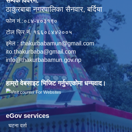
सम्पर्क विवरण:
ठाकुरबाबा नगरपालिका सैनवार, बर्दिया
फोन नं.:०८४-४०३१९०
टोल फ्रि नं. १६६०८४४२००५
इमेल : thakurbabamun@gmail.com
ito.thakurbaba@gmail.com
info@thakurbabamun.gov.np
हाम्रो वेबसाइट भिजिट गर्नुभएकोमा धन्यवाद।
eGov services
घटना दर्ता