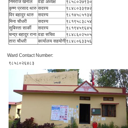
निमराज खनाल
वडा अध्यक्ष
९८५८०२७९३०
कृष्ण प्रसाद थारु
सदस्य
९८४८०३३९७२
विर बहादुर थारु
सदस्य
९८१४५८५१३४
मिना चौधरी
सदस्य
९८१९५८३८५४
सुबिस्ता सार्की
सदस्य
९८१९४५९६४५
चन्द्र बहादुर राना
वडा सचिव
९८४८६०२५०५
तारा चौधरी
कार्यालय सहयोगी
९८४८०६३३५६
Ward Contact Number:
९८५८०२६४८३