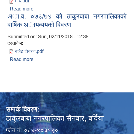
माघ.pdf
Read more
about आ.व २०७९।८० माघ महिनाको आय व्ययको विवरण
अा.व. ०७३/७४ काे ठाकुरबाबा नगरपालिकाकाे
वार्षिक अायव्ययकाे विवरण
Submitted on:
Sun, 02/11/2018 - 12:38
दस्तावेज:
बजेट विवरण.pdf
Read more
about अा.व. ०७३/७४ काे ठाकुरबाबा नगरपालिकाकाे
वार्षिक अायव्ययकाे विवरण
सम्पर्क विवरण:
ठाकुरबाबा नगरपालिका सैनवार, बर्दिया
फोन नं.:०८४-४०३१९०