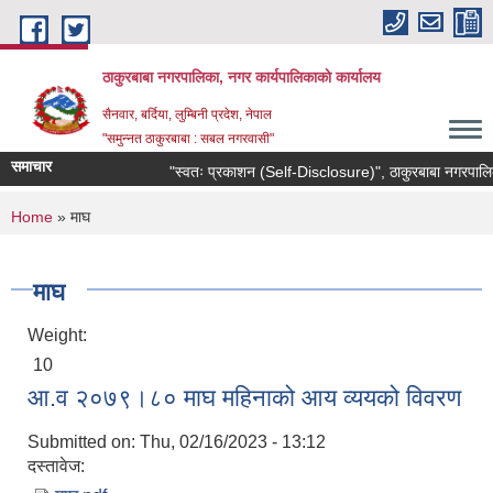
Skip to main content
ठाकुरबाबा नगरपालिका, नगर कार्यपालिकाकाे कार्यालय
सैनवार, बर्दिया, लुम्बिनी प्रदेश, नेपाल
"समुन्‍नत ठाकुरबाबा : सबल नगरवासी"
समाचार
"स्वतः प्रकाशन (Self-Disclosure)", ठाकुरबाबा नगरपालि
You are here
Home
» माघ
माघ
Weight:
10
आ.व २०७९।८० माघ महिनाको आय व्ययको विवरण
Submitted on:
Thu, 02/16/2023 - 13:12
दस्तावेज: