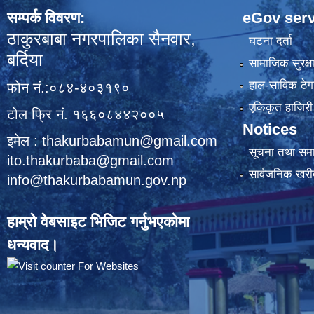
सम्पर्क विवरण:
eGov serv
ठाकुरबाबा नगरपालिका सैनवार,
घटना दर्ता
बर्दिया
सामाजिक सुरक्ष
हाल-साविक ठेगा
फोन नं.:०८४-४०३१९०
एकिकृत हाजिरी 
टोल फ्रि नं. १६६०८४४२००५
Notices
इमेल : thakurbabamun@gmail.com
सूचना तथा सम
ito.thakurbaba@gmail.com
सार्वजनिक खरी
info@thakurbabamun.gov.np
हाम्रो वेबसाइट भिजिट गर्नुभएकोमा
धन्यवाद।