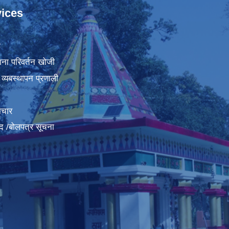
ices
ा
ना परिवर्तन खोजी
व्यबस्थापन प्रणाली
ाचार
द /बोलपत्र सूचना