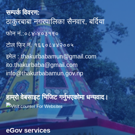
सम्पर्क विवरण:
ठाकुरबाबा नगरपालिका सैनवार, बर्दिया
फोन नं.:०८४-४०३१९०
टोल फ्रि नं. १६६०८४४२००५
इमेल : thakurbabamun@gmail.com
ito.thakurbaba@gmail.com
info@thakurbabamun.gov.np
हाम्रो वेबसाइट भिजिट गर्नुभएकोमा धन्यवाद।
eGov services