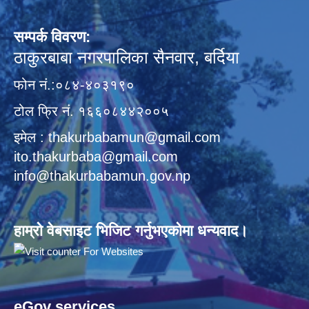
सम्पर्क विवरण:
ठाकुरबाबा नगरपालिका सैनवार, बर्दिया
फोन नं.:०८४-४०३१९०
टोल फ्रि नं. १६६०८४४२००५
इमेल : thakurbabamun@gmail.com
ito.thakurbaba@gmail.com
info@thakurbabamun.gov.np
हाम्रो वेबसाइट भिजिट गर्नुभएकोमा धन्यवाद।
eGov services